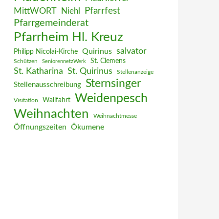
MittWORT
Pfarrfest
Niehl
Pfarrgemeinderat
Pfarrheim Hl. Kreuz
salvator
Quirinus
Philipp Nicolai-Kirche
St. Clemens
Schützen
SeniorennetzWerk
St. Katharina
St. Quirinus
Stellenanzeige
Sternsinger
Stellenausschreibung
Weidenpesch
Wallfahrt
Visitation
Weihnachten
Weihnachtmesse
Öffnungszeiten
Ökumene