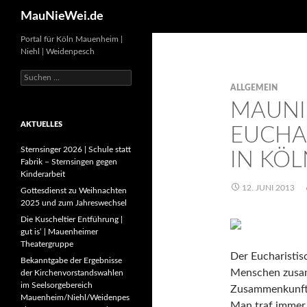
Search
MauNieWei.de
Portal für Köln Mauenheim |
Niehl | Weidenpesch
Suchen
nach:
ALLGEMEIN
MAUNI
AKTUELLES
EUCHA
Sternsinger 2026 | Schule statt
IN KÖL
Fabrik – Sternsingen gegen
Kinderarbeit
12. JUNI 2013
Gottesdienst zu Weihnachten
2025 und zum Jahreswechsel
Die Kuscheltier Entführung |
gut is‘ | Mauenheimer
Theatergruppe
Der Eucharistis
Bekanntgabe der Ergebnisse
Menschen zusam
der Kirchenvorstandswahlen
im Seelsorgebereich
Zusammenkunft
Mauenheim/Niehl/Weidenpes
Man traf immer