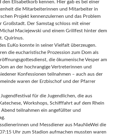
d den Elisabetkorb kennen. Hier gab es bei einer
enheit die Mitarbeiterinnen und Mitarbeiter in
schen Projekt kennenzulernen und das Problem
r Großstadt. Der Samstag schloss mit einer
 Michał Maciejewski und einem Grillfest hinter dem
. Quirinus.
s EuKo konnte in seiner Vielfalt überzeugen.
en die eucharistische Prozession zum Dom als
röffnungsgottesdienst, die ökumenische Vesper am
Dom an der hochrangige Vertreterinnen und
hiedener Konfessionen teilnahmen – auch aus der
meinde waren der Erzbischof und der Pfarrer
Jugendfestival für die Jugendlichen, die aus
atechese, Workshops, Schifffahrt auf dem Rhein
m Abend teilnahmen ein angefüllter und
ag.
ssdienerinnen und Messdiener aus MauNieWei die
m 07:15 Uhr zum Stadion aufmachen mussten waren