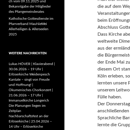
ch vom 09.11.2025 und
die auf dem Weg
Bekanntgabe der Mitglieder
des Pfarrgemeinderates
Veranstaltungen
Katholische Gottesdienste im
beim Eröffnungs
Pfarrverband MauNieWei
Abschluss Gotte
Allerheiligen & Allerseelen
Dass Kirche abe
2025
weltweite Dimen
aus der ermländ
WEITERE NACHRICHTEN
die Bürgermeist
der Ende Mai zu
Lukas HÖVER | Klavierabend |
diesem Ort stam
30.06.2026 – 19 Uhr |
Erlöserkirche Weidenpesch
Köln erleben, s
Kantate – singt von Freude
lernten unsere P
und Hoffnung! |
unserem Leitwort
Ökumenisches Chorkonzert |
21.06.2026 – 17 Uhr |
Fülle haben.
Immanuelkirche Longerich
Der Donnerstag 
Die Planungen liegen im
anschließenden 
Zeitplan
Nachbarschaftsfest an der
Sprachliche Bar
Erlöserkirche | 25.04.2026 –
lernte die Grup
14 Uhr – Erlöserkirche