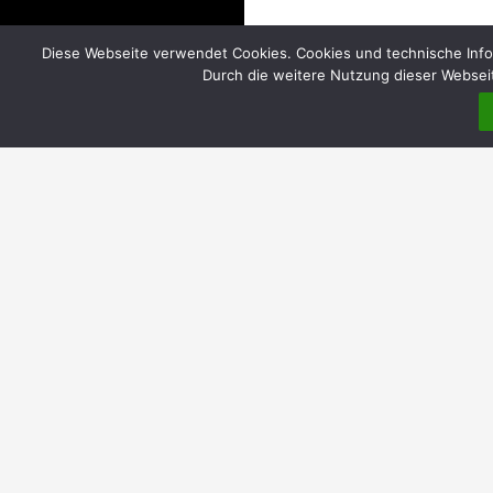
Diese Webseite verwendet Cookies. Cookies und technische Info
Durch die weitere Nutzung dieser Webseit
DIREKT
Home
Über uns
Einrichtungen
Evangelische Gemeindebüros | Öffnungszeiten
Katholische Pfarrbüros | Öffnungszeiten
Pfarrheim Hl. Kreuz
Elisabethkorb MauNieWei | ökumenische
Lebensmittelausgabe