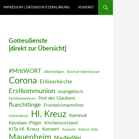
IMPRESSUM | DATENSCHUTZERKLÄRUNG
KONTAKT
Gottesdienste
[direkt zur Übersicht]
#MittWORT
Allerheiligen
Bischof Steinhäuser
Corona
Erlöserkirche
Erstkommunion
evangelisch
Fest des Glaubens
Familienzentrum
fluechtlinge
Fronleichnamsfest
Hl. Kreuz
Karneval
Gottesdienst
Kevelaer-Pilger
Kirchenvorstand
KiTa Hl. Kreuz
Konzert
Kölsch Hätz
Konzerte
Mauenheim
MauNieWei