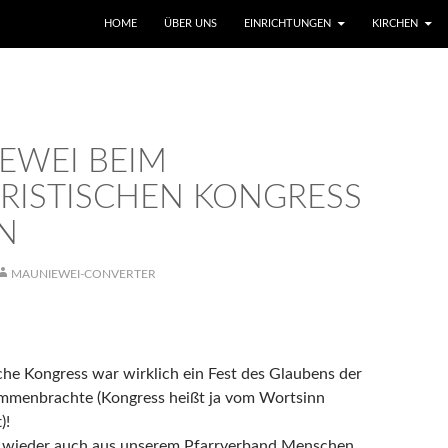
SKIP TO CONTENT
HOME
ÜBER UNS
EINRICHTUNGEN
KIRCHEN
EWEI BEIM
RISTISCHEN KONGRESS
N
MAUNIEWEI-CONVERTER
che Kongress war wirklich ein Fest des Glaubens der
menbrachte (Kongress heißt ja vom Wortsinn
)!
 wieder auch aus unserem Pfarrverband Menschen,