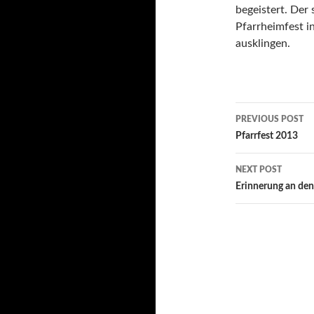
begeistert. Der
Pfarrheimfest i
ausklingen.
Post
PREVIOUS POST
navigatio
Pfarrfest 2013
NEXT POST
Erinnerung an den