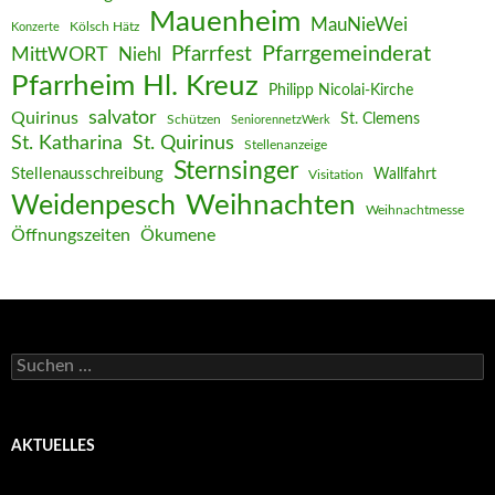
Mauenheim
MauNieWei
Kölsch Hätz
Konzerte
Pfarrgemeinderat
MittWORT
Pfarrfest
Niehl
Pfarrheim Hl. Kreuz
Philipp Nicolai-Kirche
salvator
Quirinus
St. Clemens
Schützen
SeniorennetzWerk
St. Katharina
St. Quirinus
Stellenanzeige
Sternsinger
Stellenausschreibung
Wallfahrt
Visitation
Weihnachten
Weidenpesch
Weihnachtmesse
Öffnungszeiten
Ökumene
Suchen
nach:
AKTUELLES