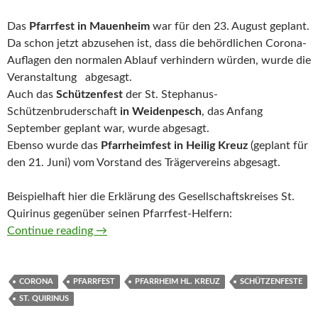
Das
Pfarrfest in Mauenheim
war für den 23. August geplant.
Da schon jetzt abzusehen ist, dass die behördlichen Corona-
Auflagen den normalen Ablauf verhindern würden, wurde die
Veranstaltung abgesagt.
Auch das
Schützenfest
der St. Stephanus-
Schützenbruderschaft
in Weidenpesch
, das Anfang
September geplant war, wurde abgesagt.
Ebenso wurde das
Pfarrheimfest in Heilig Kreuz
(geplant für
den 21. Juni) vom Vorstand des Trägervereins abgesagt.
Beispielhaft hier die Erklärung des Gesellschaftskreises St.
Quirinus gegenüber seinen Pfarrfest-Helfern:
Mehrere Feste abgesagt
Continue reading
→
CORONA
PFARRFEST
PFARRHEIM HL. KREUZ
SCHÜTZENFESTE
ST. QUIRINUS