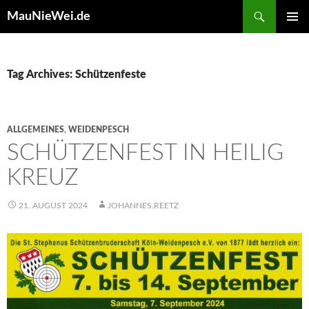
Search
MauNieWei.de
SKIP
PRIMAR
TO
MENU
CONTENT
Tag Archives: Schützenfeste
ALLGEMEINES
,
WEIDENPESCH
SCHÜTZENFEST IN HEILIG
KREUZ
21. AUGUST 2024
JOHANNES.REETZ