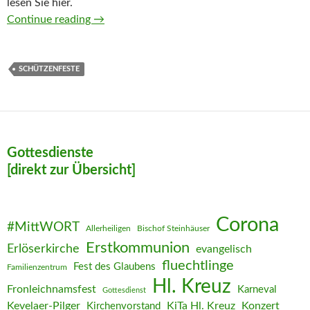
lesen Sie hier.
Schützenfest rund um das Pfarrheim Hl. Kre
Continue reading
→
SCHÜTZENFESTE
Gottesdienste
[direkt zur Übersicht]
Corona
#MittWORT
Allerheiligen
Bischof Steinhäuser
Erstkommunion
Erlöserkirche
evangelisch
fluechtlinge
Fest des Glaubens
Familienzentrum
Hl. Kreuz
Fronleichnamsfest
Karneval
Gottesdienst
Kevelaer-Pilger
KiTa Hl. Kreuz
Konzert
Kirchenvorstand