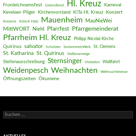
Hl. Kreuz
Fronleichnamsfest
Karneval
Gottesdienst
Kevelaer-Pilger
KiTa Hl. Kreuz
Konzert
Kirchenvorstand
Mauenheim
MauNieWei
Kölsch Hätz
Konzerte
Pfarrgemeinderat
MittWORT
Pfarrfest
Niehl
Pfarrheim Hl. Kreuz
Philipp Nicolai-Kirche
salvator
Quirinus
St. Clemens
Schützen
SeniorennetzWerk
St. Katharina
St. Quirinus
Stellenanzeige
Sternsinger
Stellenausschreibung
Wallfahrt
Visitation
Weihnachten
Weidenpesch
Weihnachtmesse
Öffnungszeiten
Ökumene
Suchen
nach: