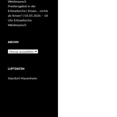
Weidenpesch
Friedensgebet in der
Erlöserkirche | Krisen… nichts
als Krisen? | 03.05.2026 – 18
Uhr Erlöserkirche
Weidenpesch
ARCHIV
Archiv
LUFTDATEN
Standort Mauenheim