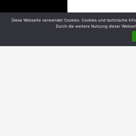
Diese Webseite verwendet Cookies. Cookies und technische Info
Durch die weitere Nutzung dieser Webseit
DIREKT
Home
Über uns
Einrichtungen
Evangelische Gemeindebüros | Öffnungszeiten
Katholische Pfarrbüros | Öffnungszeiten
Pfarrheim Hl. Kreuz
Elisabethkorb MauNieWei | ökumenische