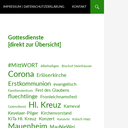
IMPRESSUM | DATENSCHUTZERKLÄRUNG
KONTAKT
Gottesdienste
[direkt zur Übersicht]
#MittWORT
Allerheiligen
Bischof Steinhäuser
Corona
Erlöserkirche
Erstkommunion
evangelisch
Fest des Glaubens
Familienzentrum
fluechtlinge
Fronleichnamsfest
Hl. Kreuz
Karneval
Gottesdienst
Kevelaer-Pilger
Kirchenvorstand
KiTa Hl. Kreuz
Konzert
Kölsch Hätz
Konzerte
Mauenheim
MauNieWei