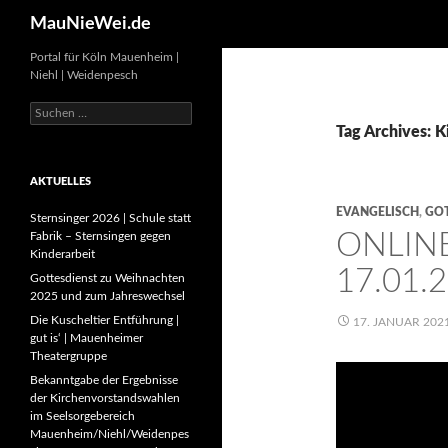
Search
MauNieWei.de
Portal für Köln Mauenheim |
Niehl | Weidenpesch
Suchen
nach:
Tag Archives: 
AKTUELLES
EVANGELISCH
,
GOT
Sternsinger 2026 | Schule statt
ONLIN
Fabrik – Sternsingen gegen
Kinderarbeit
17.01.
Gottesdienst zu Weihnachten
2025 und zum Jahreswechsel
Die Kuscheltier Entführung |
17. JANUAR 202
gut is‘ | Mauenheimer
Theatergruppe
Bekanntgabe der Ergebnisse
der Kirchenvorstandswahlen
im Seelsorgebereich
Mauenheim/Niehl/Weidenpes