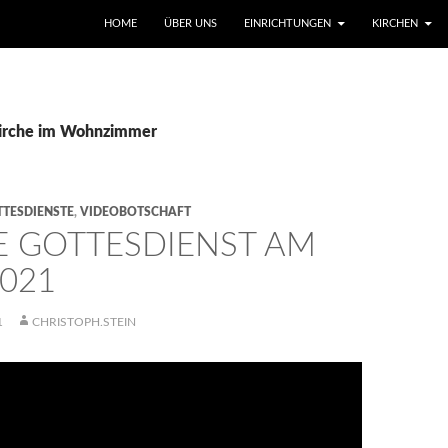
SKIP TO CONTENT
HOME
ÜBER UNS
EINRICHTUNGEN
KIRCHEN
Kirche im Wohnzimmer
TESDIENSTE
,
VIDEOBOTSCHAFT
E GOTTESDIENST AM
2021
1
CHRISTOPH.STEIN