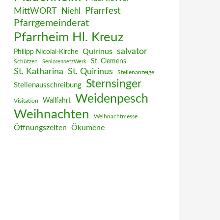
MittWORT
Pfarrfest
Niehl
Pfarrgemeinderat
Pfarrheim Hl. Kreuz
salvator
Quirinus
Philipp Nicolai-Kirche
St. Clemens
Schützen
SeniorennetzWerk
St. Katharina
St. Quirinus
Stellenanzeige
Sternsinger
Stellenausschreibung
Weidenpesch
Wallfahrt
Visitation
Weihnachten
Weihnachtmesse
Öffnungszeiten
Ökumene