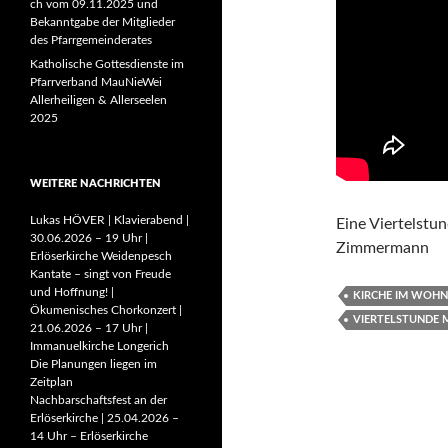
ch vom 09.11.2025 und
Bekanntgabe der Mitglieder
des Pfarrgemeinderates
Katholische Gottesdienste im
Pfarrverband MauNieWei
Allerheiligen & Allerseelen
2025
WEITERE NACHRICHTEN
Lukas HÖVER | Klavierabend |
Eine Viertelstu
30.06.2026 – 19 Uhr |
Zimmermann
Erlöserkirche Weidenpesch
Kantate – singt von Freude
und Hoffnung! |
KIRCHE IM WOH
Ökumenisches Chorkonzert |
VIERTELSTUNDE 
21.06.2026 – 17 Uhr |
Immanuelkirche Longerich
Die Planungen liegen im
Zeitplan
Nachbarschaftsfest an der
Erlöserkirche | 25.04.2026 –
14 Uhr – Erlöserkirche