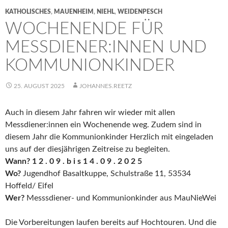
KATHOLISCHES
,
MAUENHEIM
,
NIEHL
,
WEIDENPESCH
WOCHENENDE FÜR
MESSDIENER:INNEN UND
KOMMUNIONKINDER
25. AUGUST 2025
JOHANNES.REETZ
Auch in diesem Jahr fahren wir wieder mit allen
Messdiener:innen ein Wochenende weg. Zudem sind in
diesem Jahr die Kommunionkinder Herzlich mit eingeladen
uns auf der diesjährigen Zeitreise zu begleiten.
Wann?
1 2 . 0 9 . b i s 1 4 . 0 9 . 2 0 2 5
Wo?
Jugendhof Basaltkuppe, Schulstraße 11, 53534
Hoffeld/ Eifel
Wer?
Messsdiener- und Kommunionkinder aus MauNieWei
Die Vorbereitungen laufen bereits auf Hochtouren. Und die