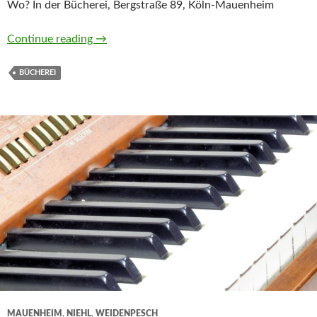
Wo? In der Bücherei, Bergstraße 89, Köln-Mauenheim
Autorenlesung für Kinder | 4.4.25 16.00 Uhr
Continue reading
→
BÜCHEREI
MAUENHEIM
,
NIEHL
,
WEIDENPESCH