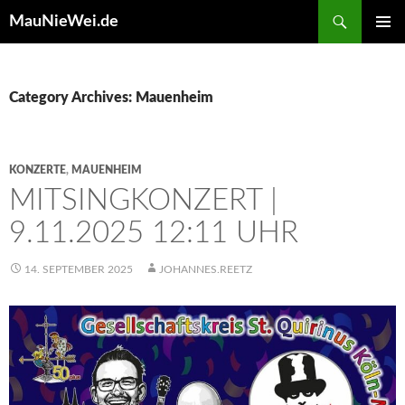
Search
MauNieWei.de
SKIP
PRIMAR
TO
MENU
CONTENT
Category Archives: Mauenheim
KONZERTE
,
MAUENHEIM
MITSINGKONZERT |
9.11.2025 12:11 UHR
14. SEPTEMBER 2025
JOHANNES.REETZ