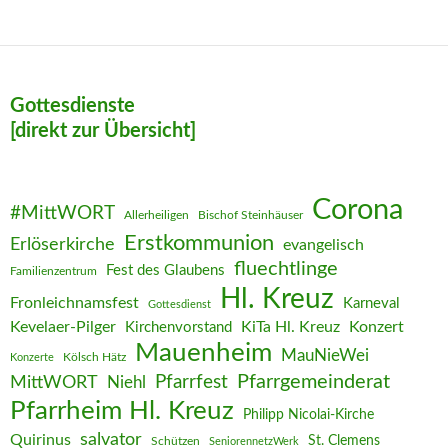
navigation
Gottesdienste
[direkt zur Übersicht]
Corona
#MittWORT
Allerheiligen
Bischof Steinhäuser
Erstkommunion
Erlöserkirche
evangelisch
fluechtlinge
Fest des Glaubens
Familienzentrum
Hl. Kreuz
Fronleichnamsfest
Karneval
Gottesdienst
Kevelaer-Pilger
KiTa Hl. Kreuz
Konzert
Kirchenvorstand
Mauenheim
MauNieWei
Kölsch Hätz
Konzerte
Pfarrgemeinderat
MittWORT
Pfarrfest
Niehl
Pfarrheim Hl. Kreuz
Philipp Nicolai-Kirche
salvator
Quirinus
St. Clemens
Schützen
SeniorennetzWerk